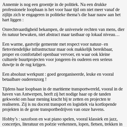
Annemie is nog een groentje in de politiek. Na een drukke
professionele loopbaan is het voor haar tijd om niet meer vanaf de
zijlijn zich te engageren in politieke thema’s die haar nauw aan het
hart liggen :
Onrechtvaardigheid bekampen, de universele rechten van mens, dier
èn natuur bewaken, niet abstract maar tastbaar op lokaal niveau…
Een warme, gastvrije gemeente met respect voor natuur- en
fietsvriendelijke infrastructuur maar ook makkelijk bereikbaar,
proper en comfortabel openbaar vervoer, en waar ook kleine
culturele buurtprojecten voor jongeren èn ouderen een serieus
duwtje in de rug krijgen.
Een absoluut werkpunt : goed georganiseerde, leuke en vooral
betaalbare ouderenzorg !
Tijdens haar loopbaan in de maritieme transportwereld, vooral in de
haven van Antwerpen, heeft zij het nodige haar op de tanden
gekweekt om haar mening kracht bij te zetten en projecten te
realiseren. Zij is nu docent transport en logistiek via kortlopende
projekten in de grote transportbedrijven van onze havens.
Hobby’s : saxofoon en wat piano spelen, vooral klassiek en jazz,
concertjes, literatuur en poëzie verkennen, lopen, fietsen, trekken in